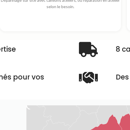
Dépannage sur site avec camions ateliers, ou réparation en atelier
selon le besoin.
rtise
8 c
més pour vos
Des