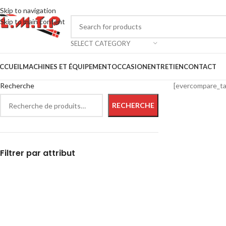
Skip to navigation
Skip to main content
SELECT CATEGORY
CCUEIL
MACHINES ET ÉQUIPEMENT
OCCASION
ENTRETIEN
CONTACT
Recherche
[evercompare_ta
RECHERCHE
Filtrer par attribut