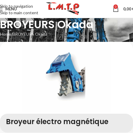
Skip to navigation
0
MENU
0,00
Skip to main content
BROYEURS Okada
Home
BROYEURS Okada
Broyeur électro magnétique