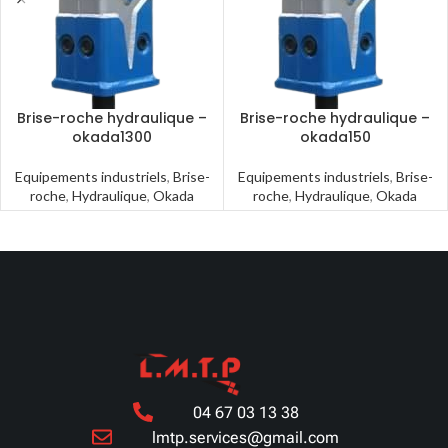
Brise-roche hydraulique –
Brise-roche hydraulique –
okada1300
okada150
Equipements industriels
,
Brise-
Equipements industriels
,
Brise-
roche
,
Hydraulique
,
Okada
roche
,
Hydraulique
,
Okada
04 67 03 13 38
lmtp.services@gmail.com