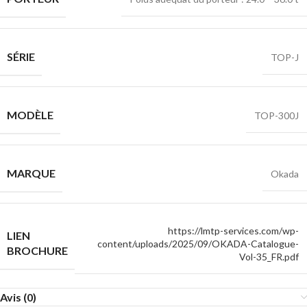
SÉRIE
TOP-J
MODÈLE
TOP-300J
MARQUE
Okada
https://lmtp-services.com/wp-
LIEN
content/uploads/2025/09/OKADA-Catalogue-
BROCHURE
Vol-35_FR.pdf
Avis (0)