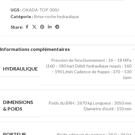
UGS :
OKADA-TOP-300J
Catégorie :
Brise-roche hydraulique
Share:
Informations complémentaires
Pression de fonctionnement : 16 – 18 MPa
(160 – 180 bar) Débit hydraulique requis : 160
HYDRAULIQUE
– 190 L/min Cadence de frappe : 370 – 530
bpm
DIMENSIONS
Poids du BRH : 2670 kg Longueur : 3050 mm
& POIDS
Diamètre d’outil : 150 mm
PORTEUR
Poids adéquat du porteur : 24.0 – 36.0 t