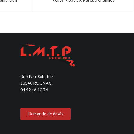
démolition
Pelles
,
Kobelco
,
Pelles à chenilles
Rue Paul Sabatier
13340 ROGNAC
04 42 46 10 76
Demande de devis