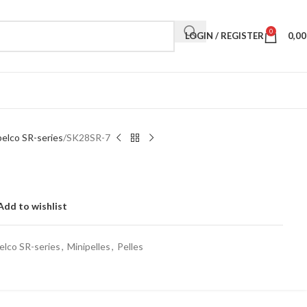
0
LOGIN / REGISTER
0,0
elco SR-series
SK28SR-7
Add to wishlist
elco SR-series
,
Minipelles
,
Pelles