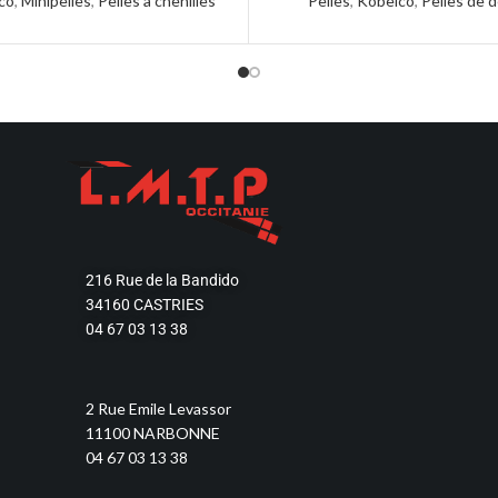
co
,
Minipelles
,
Pelles à chenilles
Pelles
,
Kobelco
,
Pelles de 
216 Rue de la Bandido
34160 CASTRIES
04 67 03 13 38
2 Rue Emile Levassor
11100 NARBONNE
04 67 03 13 38