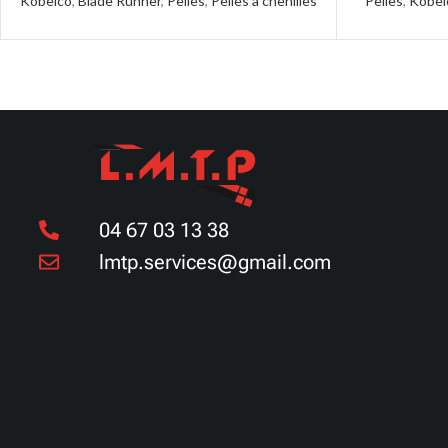
Kobelco
,
Blade Runner
,
Pelles
,
Pelles à chenilles
Pelles
,
Kobel
04 67 03 13 38
lmtp.services@gmail.com