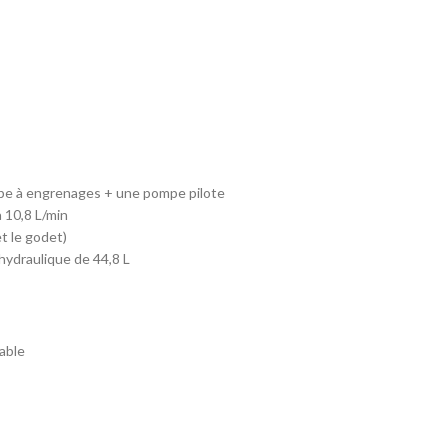
pe à engrenages + une pompe pilote
 10,8 L/min
et le godet)
hydraulique de 44,8 L
able