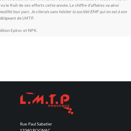
 le fruit de ses efforts cette année. Le chiffre d’affaires va ainsi
modifié leur parc. Je citerais sans hésiter la société EMF qui en est à son
le dirigeant de LMTP.
lition Epiroc et NPK.
Rue Paul Sabatier
13340 ROGNAC