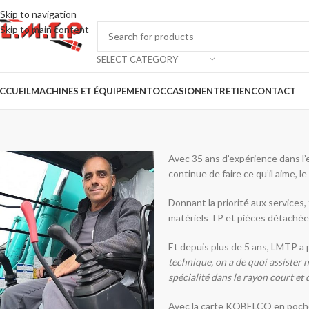
Skip to navigation
Skip to main content
SELECT CATEGORY
CCUEIL
MACHINES ET ÉQUIPEMENT
OCCASION
ENTRETIEN
CONTACT
Avec 35 ans d’expérience dans l’e
continue de faire ce qu’il aime, l
Donnant la priorité aux services
matériels TP et pièces détachée
Et depuis plus de 5 ans, LMTP a 
technique, on a de quoi assister 
spécialité dans le rayon court et
Avec la carte KOBELCO en poche e