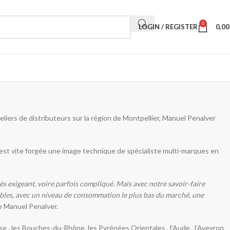
0
LOGIN / REGISTER
0,0
eliers de distributeurs sur la région de Montpellier, Manuel Penalver
’est vite forgée une image technique de spécialiste multi-marques en
ès exigeant, voire parfois compliqué. Mais avec notre savoir-faire
iables, avec un niveau de consommation le plus bas du marché, une
e Manuel Penalver.
e , les Bouches-du-Rhône, les Pyrénées Orientales , l’Aude , l’Aveyron