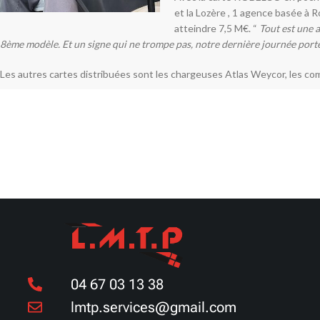
et la Lozère , 1 agence basée à R
atteindre 7,5 M€. “
Tout est une a
8ème modèle. Et un signe qui ne trompe pas, notre dernière journée por
Les autres cartes distribuées sont les chargeuses Atlas Weycor, les co
04 67 03 13 38
lmtp.services@gmail.com