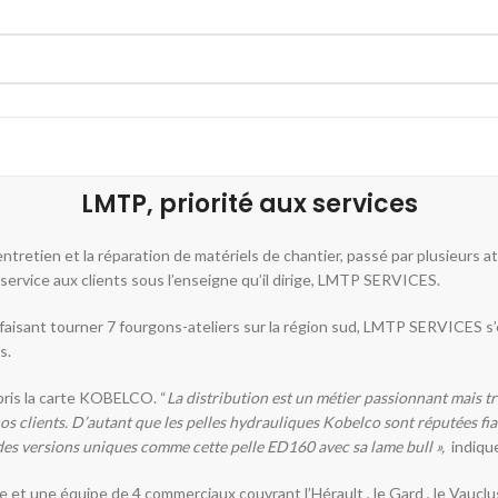
LMTP, priorité aux services
ntretien et la réparation de matériels de chantier, passé par plusieurs at
e service aux clients sous l’enseigne qu’il dirige, LMTP SERVICES.
, faisant tourner 7 fourgons-ateliers sur la région sud, LMTP SERVICES s
s.
pris la carte KOBELCO. “
La distribution est un métier passionnant mais tr
nos clients. D’autant que les pelles hydrauliques Kobelco sont réputées f
 des versions uniques comme cette pelle ED160 avec sa lame bull »,
indiqu
t une équipe de 4 commerciaux couvrant l’Hérault , le Gard , le Vauclus