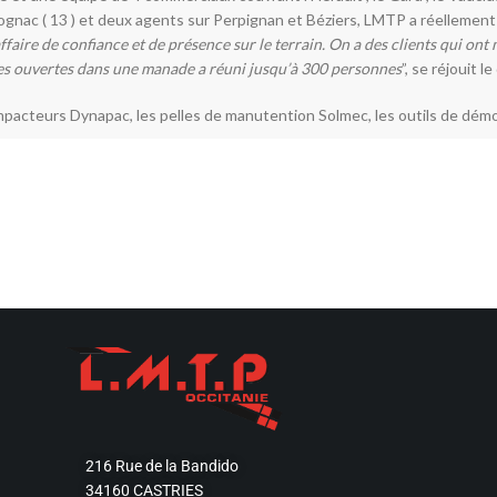
ognac ( 13 ) et deux agents sur Perpignan et Béziers, LMTP a réellement vu
ffaire de confiance et de présence sur le terrain. On a des clients qui ont 
tes ouvertes dans une manade a réuni jusqu’à 300 personnes
”, se réjouit 
mpacteurs Dynapac, les pelles de manutention Solmec, les outils de démo
216 Rue de la Bandido
34160 CASTRIES