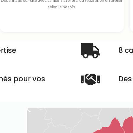
Dépannage sur site avec camions ateliers, ou réparation en atelier
selon le besoin.
rtise
8 c
més pour vos
Des