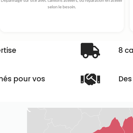
Dépannage sur site avec camions ateliers, ou réparation en atelier
selon le besoin.
rtise
8 c
més pour vos
Des