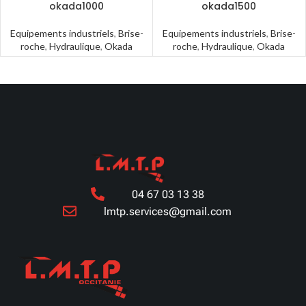
okada1000
okada1500
Equipements industriels
,
Brise-
Equipements industriels
,
Brise-
roche
,
Hydraulique
,
Okada
roche
,
Hydraulique
,
Okada
04 67 03 13 38
lmtp.services@gmail.com