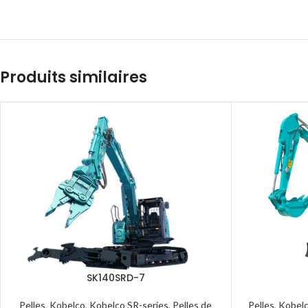
Produits similaires
SK140SRD-7
Pelles
,
Kobelco
,
Kobelco SR-series
,
Pelles de
Pelles
,
Kobel