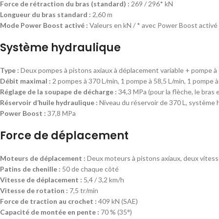
Force de rétraction du bras (standard) :
269 / 296* kN
Longueur du bras standard :
2,60 m
Mode Power Boost activé :
Valeurs en kN / * avec Power Boost activé
Système hydraulique
Type :
Deux pompes à pistons axiaux à déplacement variable + pompe à
Débit maximal :
2 pompes à 370 L/min, 1 pompe à 58,5 L/min, 1 pompe à
Réglage de la soupape de décharge :
34,3 MPa (pour la flèche, le bras 
Réservoir d’huile hydraulique :
Niveau du réservoir de 370 L, système 
Power Boost :
37,8 MPa
Force de déplacement
Moteurs de déplacement :
Deux moteurs à pistons axiaux, deux vites
Patins de chenille :
50 de chaque côté
Vitesse de déplacement :
5,4 / 3,2 km/h
Vitesse de rotation :
7,5 tr/min
Force de traction au crochet :
409 kN (SAE)
Capacité de montée en pente :
70 % (35°)