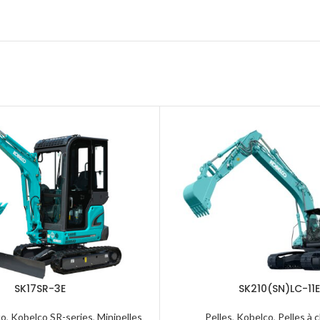
SK17SR-3E
SK210(SN)LC-11
co
,
Kobelco SR-series
,
Minipelles
Pelles
,
Kobelco
,
Pelles à 