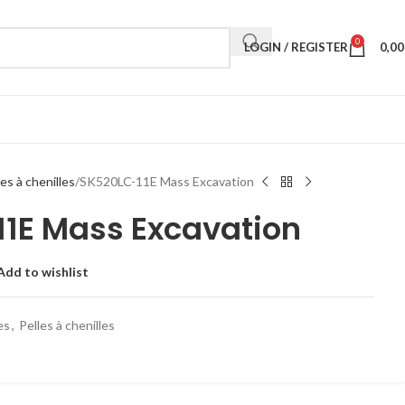
0
LOGIN / REGISTER
0,0
les à chenilles
SK520LC-11E Mass Excavation
1E Mass Excavation
Add to wishlist
es
,
Pelles à chenilles