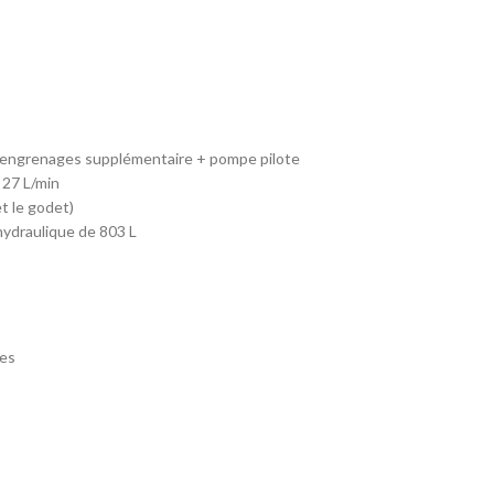
 engrenages supplémentaire + pompe pilote
 27 L/min
et le godet)
hydraulique de 803 L
ses