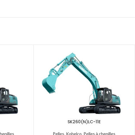
E
SK260(N)LC-11E
chenilles
Pelles
,
Kobelco
,
Pelles à chenilles