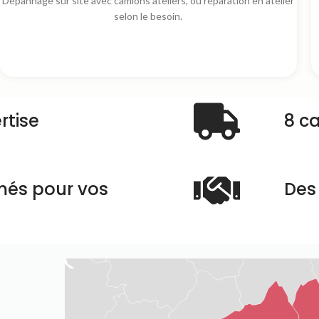
Dépannage sur site avec camions ateliers, ou réparation en atelier
selon le besoin.
rtise
8 c
més pour vos
Des