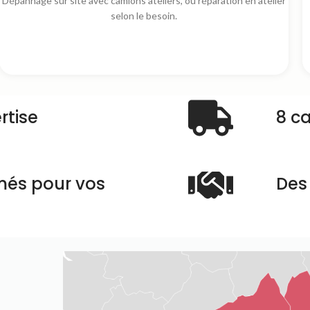
Dépannage sur site avec camions ateliers, ou réparation en atelier
selon le besoin.
rtise
8 c
més pour vos
Des