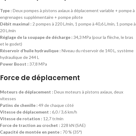
Type :
Deux pompes à pistons axiaux à déplacement variable + pompe à
engrenages supplémentaire + pompe pilote
Débit maximal :
2 pompes à 220 L/min, 1 pompe à 40,6 L/min, 1 pompe à
20 L/min
Réglage de la soupape de décharge :
34,3 MPa (pour la flèche, le bras
et le godet)
Réservoir d’huile hydraulique :
Niveau du réservoir de 140 L, système
hydraulique de 244 L
Power Boost :
37,8 MPa
Force de déplacement
Moteurs de déplacement :
Deux moteurs à pistons axiaux, deux
vitesses
Patins de chenille :
49 de chaque côté
Vitesse de déplacement :
6,0 / 3,6 km/h
Vitesse de rotation :
12,7 tr/min
Force de traction au crochet :
228 kN (SAE)
Capacité de montée en pente :
70 % (35°)