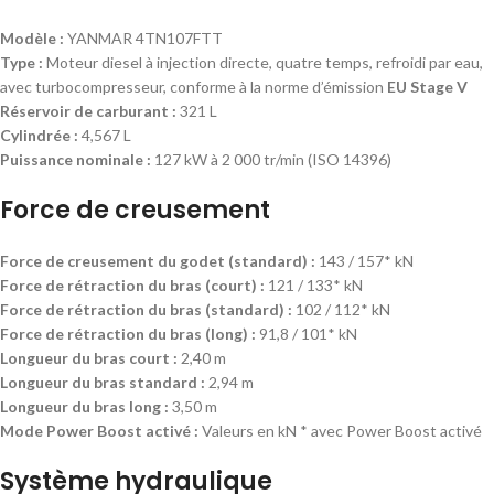
Modèle :
YANMAR 4TN107FTT
Type :
Moteur diesel à injection directe, quatre temps, refroidi par eau,
avec turbocompresseur, conforme à la norme d’émission
EU Stage V
Réservoir de carburant :
321 L
Cylindrée :
4,567 L
Puissance nominale :
127 kW à 2 000 tr/min (ISO 14396)
Force de creusement
Force de creusement du godet (standard) :
143 / 157* kN
Force de rétraction du bras (court) :
121 / 133* kN
Force de rétraction du bras (standard) :
102 / 112* kN
Force de rétraction du bras (long) :
91,8 / 101* kN
Longueur du bras court :
2,40 m
Longueur du bras standard :
2,94 m
Longueur du bras long :
3,50 m
Mode Power Boost activé :
Valeurs en kN * avec Power Boost activé
Système hydraulique