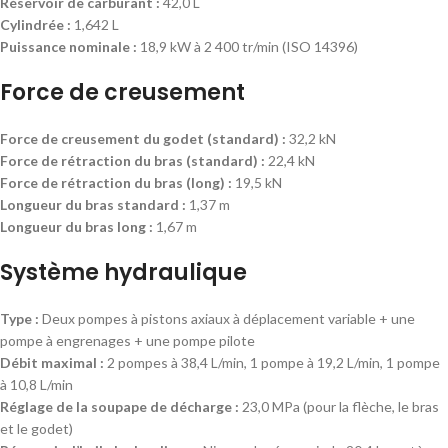
Réservoir de carburant :
42,0 L
Cylindrée :
1,642 L
Puissance nominale :
18,9 kW à 2 400 tr/min (ISO 14396)
Force de creusement
Force de creusement du godet (standard) :
32,2 kN
Force de rétraction du bras (standard) :
22,4 kN
Force de rétraction du bras (long) :
19,5 kN
Longueur du bras standard :
1,37 m
Longueur du bras long :
1,67 m
Système hydraulique
Type :
Deux pompes à pistons axiaux à déplacement variable + une
pompe à engrenages + une pompe pilote
Débit maximal :
2 pompes à 38,4 L/min, 1 pompe à 19,2 L/min, 1 pompe
à 10,8 L/min
Réglage de la soupape de décharge :
23,0 MPa (pour la flèche, le bras
et le godet)