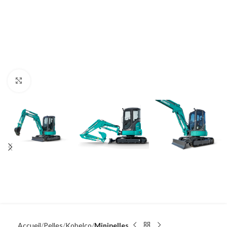
Click to enlarge
Accueil
Pelles
Kobelco
Minipelles